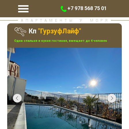
+7 978 568 75 01
А П А Р Т А М Е Н Т Ы
У
М О Р Я
Кп
"ГурзуфЛайф"
Одна спальня и кухня гостиная, вмещает до 4 человек